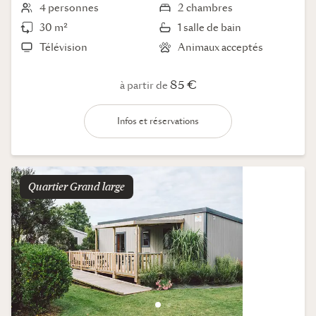
4 personnes
2 chambres
30 m²
1 salle de bain
Télévision
Animaux acceptés
85 €
à partir de
Infos et réservations
Quartier
grand large