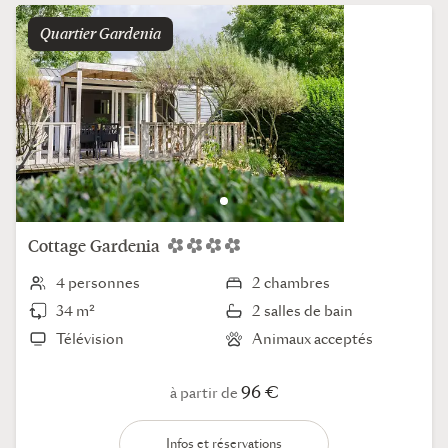
Quartier
gardenia
Cottage
Gardenia
4 personnes
2 chambres
34 m²
2 salles de bain
Télévision
Animaux acceptés
96 €
à partir de
Infos et réservations