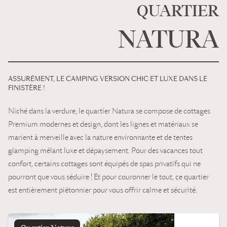
amateurs de jardins ou de la vie à la campagne le
QUARTIER
quartier « Gardénia » est fait pour vous.
NATURA
Pour les adeptes du camping en mode « Luxe », le domaine dispose
d’une soixantaine d’emplacements « grands conforts » de plus de
100m² chacun, pour installer votre tente, caravane, camping-car.
Tous nos emplacements sont équipés d’un sanitaire privatif
ASSURÉMENT, LE CAMPING VERSION CHIC ET LUXE DANS LE
chauffé.
FINISTÈRE !
Niché dans la verdure, le quartier Natura se compose de cottages
Premium modernes et design, dont les lignes et matériaux se
marient à merveille avec la nature environnante et de tentes
glamping mêlant luxe et dépaysement. Pour des vacances tout
confort, certains cottages sont équipés de spas privatifs qui ne
pourront que vous séduire ! Et pour couronner le tout, ce quartier
est entièrement piétonnier pour vous offrir calme et sécurité.