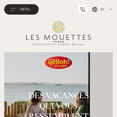
Fr
MENU
English
Deutsch
Nederlands
DES VACANCES
QUI VOUS
RESSEMBLENT