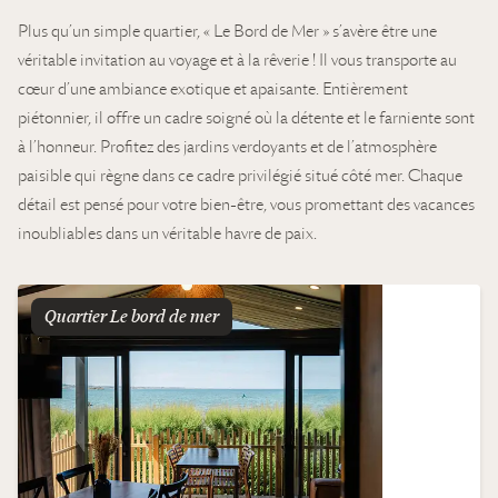
Plus qu’un simple quartier, « Le Bord de Mer » s’avère être une
véritable invitation au voyage et à la rêverie ! Il vous transporte au
cœur d’une ambiance exotique et apaisante. Entièrement
piétonnier, il offre un cadre soigné où la détente et le farniente sont
à l’honneur. Profitez des jardins verdoyants et de l’atmosphère
paisible qui règne dans ce cadre privilégié situé côté mer. Chaque
détail est pensé pour votre bien-être, vous promettant des vacances
inoubliables dans un véritable havre de paix.
Quartier
le bord de mer