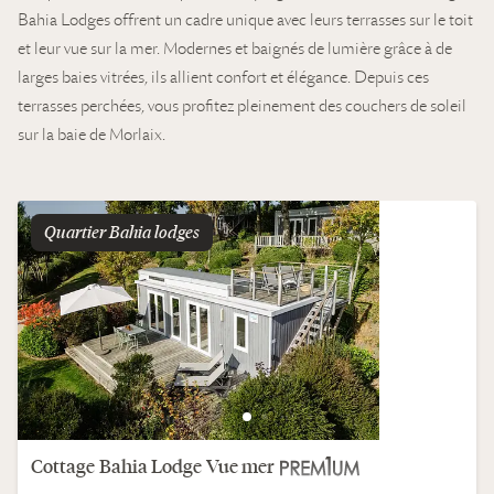
Bahia Lodges offrent un cadre unique avec leurs terrasses sur le toit
et leur vue sur la mer. Modernes et baignés de lumière grâce à de
larges baies vitrées, ils allient confort et élégance. Depuis ces
terrasses perchées, vous profitez pleinement des couchers de soleil
sur la baie de Morlaix.
Quartier
bahia lodges
Cottage
Bahia Lodge
Vue mer