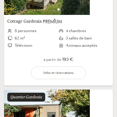
Cottage
Gardenia
8 personnes
4 chambres
62 m²
3 salles de bain
Télévision
Animaux acceptés
193 €
à partir de
Infos et réservations
Quartier
gardenia