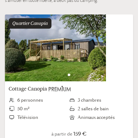
s’amuser en toute liberté, à deux pas du camping.
Quartier
canopia
Cottage
Canopia
6 personnes
3 chambres
50 m²
2 salles de bain
Télévision
Animaux acceptés
159 €
à partir de