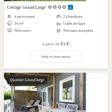
Cottage
Grand Large
4 personnes
2 chambres
34 m²
1 salle de bain
Télévision
Animaux acceptés
85 €
à partir de
Infos et réservations
Quartier
grand large