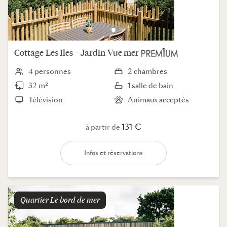
Cottage
Les Iles – Jardin
Vue mer
4 personnes
2 chambres
32 m²
1 salle de bain
Télévision
Animaux acceptés
131 €
à partir de
Infos et réservations
Quartier
le bord de mer