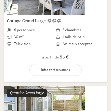
Cottage
Grand Large
6 personnes
3 chambres
30 m²
1 salle de bain
Télévision
Animaux acceptés
85 €
à partir de
Infos et réservations
Quartier
grand large