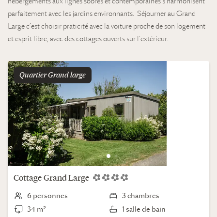
hébergements aux lignes sobres et contemporaines s’harmonisent
parfaitement avec les jardins environnants. Séjourner au Grand
Large c’est choisir praticité avec la voiture proche de son logement
et esprit libre, avec des cottages ouverts sur l’extérieur.
Quartier
grand large
Cottage
Grand Large
6 personnes
3 chambres
34 m²
1 salle de bain