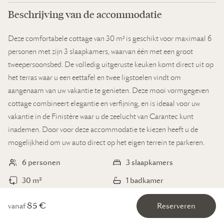
Beschrijving van de accommodatie
Deze comfortabele cottage van 30 m² is geschikt voor maximaal 6
personen met zijn 3 slaapkamers, waarvan één met een groot
tweepersoonsbed. De volledig uitgeruste keuken komt direct uit op
het terras waar u een eettafel en twee ligstoelen vindt om
aangenaam van uw vakantie te genieten. Deze mooi vormgegeven
cottage combineert elegantie en verfijning, en is ideaal voor uw
vakantie in de Finistère waar u de zeelucht van Carantec kunt
inademen. Door voor deze accommodatie te kiezen heeft u de
mogelijkheid om uw auto direct op het eigen terrein te parkeren.
6 personen
3 slaapkamers
30 m²
1 badkamer
Televisie
Huisdieren welkom
85 €
vanaf
Reserveren
Gratis wifi-