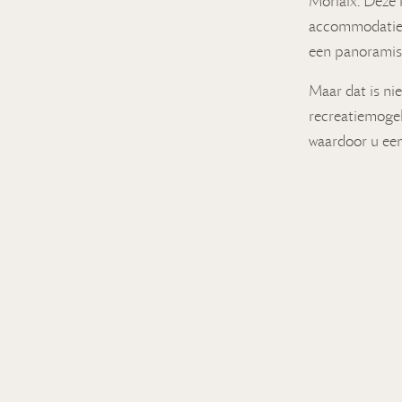
Morlaix. Deze 
accommodaties
een panoramisc
Maar dat is ni
recreatiemogel
waardoor u een