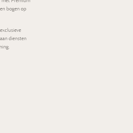
den met Premium
nen bogen op
 exclusieve
 aan diensten
ning.