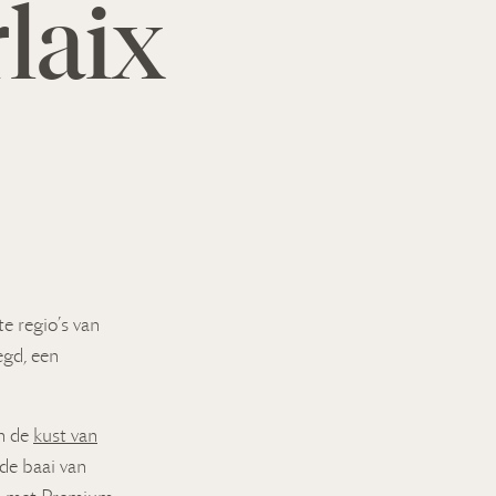
laix
e regio’s van
egd, een
an de
kust van
de baai van