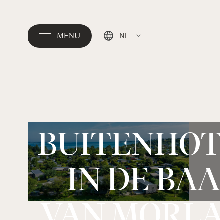
MENU
Nl
English
Deutsch
EEN
Français
BUITENHOT
IN DE BAA
VAN MORLA