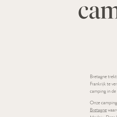
cam
Bretagne trekt
Frankrijk te v
camping in de 
Onze camping i
Bretagne
waarv