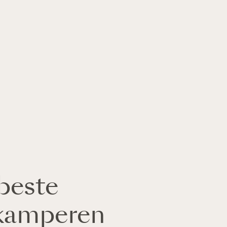
beste
kamperen