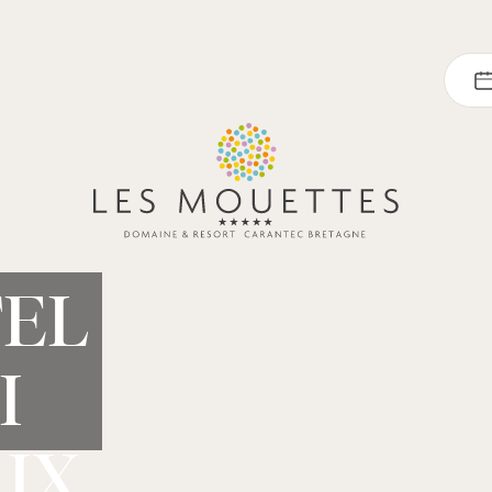
EL
I
IX