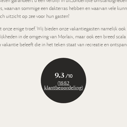
keten garandeert u een verblijf in uitzonderlijke omstandighe
, waarvan sommige een dakterras hebben en waarvan vele kun
h uitzicht op zee voor hun gasten!
et onze enige troef. Wij bieden onze vakantiegasten namelijk ook
ijkheden in de omgeving van Morlaix, maar ook een breed scala
 vakantie beleeft die in het teken staat van recreatie en ontspan
9.3
/10
(1882
klantbeoordeling)