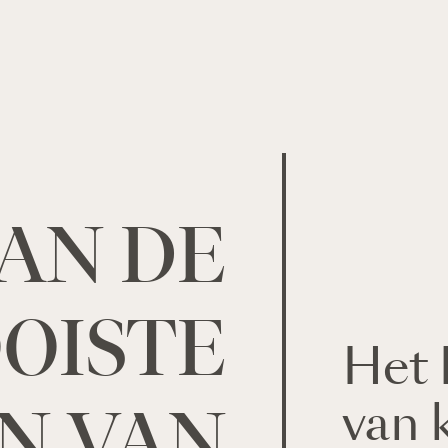
AN DE
OISTE
Het 
van 
N VAN