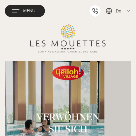
De
MENÜ
English
Français
Nederlands
VERWÖHNEN
SIE SICH