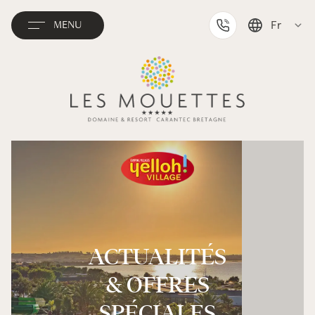
Fr
MENU
English
Deutsch
Nederlands
ACTUALITÉS
& OFFRES
SPÉCIALES