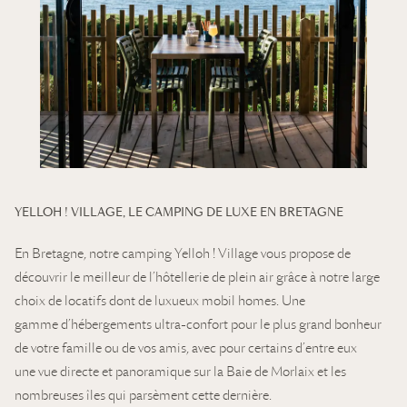
à diverses activités ludiques et / ou sportives, comme le kayak, le
paddle, etc. Celles-ci sont très populaires en Bretagne et
notamment dans la région de la Baie de Morlaix !
YELLOH ! VILLAGE, LE CAMPING DE LUXE EN BRETAGNE
En Bretagne, notre camping Yelloh ! Village vous propose de
découvrir le meilleur de l’hôtellerie de plein air grâce à notre large
choix de locatifs dont de luxueux mobil homes. Une
gamme d’hébergements ultra-confort pour le plus grand bonheur
de votre famille ou de vos amis, avec pour certains d’entre eux
une vue directe et panoramique sur la Baie de Morlaix et les
nombreuses îles qui parsèment cette dernière.