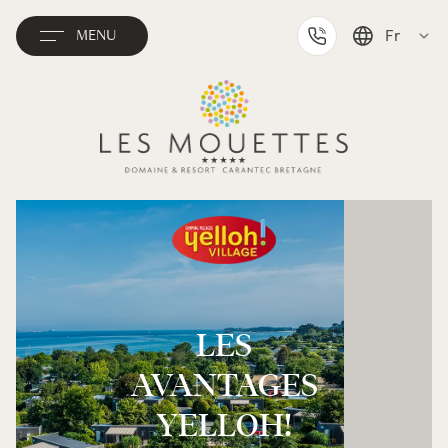
Fr
MENU
English
Deutsch
Nederlands
LES
AVANTAGES
YELLOH!